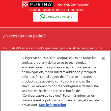
¿Tienes dudas del cuidado de tu mascota?
Contacta a VetLine
¿Necesitas una patita?
En CuidaMiMascota encuentra guardería, pensión, alimentos y productos
para tu mascota.
Al ingresar en este sitio, aceptas el uso de todas las
cookies propias y de terceros (o tecnologías
similares) que nos ayudan a mejorar tu experiencia
Conoce más
de navegación, medir nuestra audiencia y recopilar
información con el objeto de ofrecerte nuestros
productos de acuerdo con tus preferencias. En
cualquier momento podrás configurar o deshabilitar
las cookies, haciendo clic en el botón de
“Configuración de cookies”. Para más información
conoce nuestra política de cookies o bien, el aviso de
© 2018 NESTLÉ PURINA® PETCARE COMPANY. TODOS LOS DERECHOS
privacidad.
Más información
RESERVADOS. ALL TRADEMARKS ARE OWNED BY SOCIÉTÉ DES PRODUITS
NESTLÉ S.A., OR USED WITH PERMISSION.