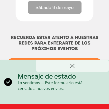
Sábado 9 de mayo
Recuerda estar atento a nuestras
redes para enterarte de los
próximos eventos
Déjanos tu correo y serás de los primeros
en enterarte cuando abramos el registro
Mensaje de estado
para la próxima activación.
Lo sentimos ... Este formulario está
cerrado a nuevos envíos.